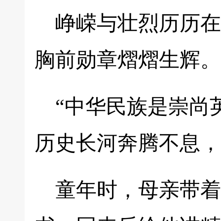
峥嵘与壮烈历历在
胸前勋章熠熠生辉。
“中华民族是崇尚
历史长河奔腾不息，
童年时，母亲带着