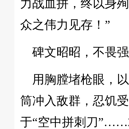
力战血拼，终以身殉
众之伟力见存！”
碑文昭昭，不畏强
用胸膛堵枪眼，以
筒冲入敌群，忍饥受
于“空中拼刺刀”……