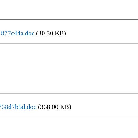
877c44a.doc
(30.50 KB)
768d7b5d.doc
(368.00 KB)