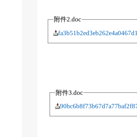
附件2.doc
fa3b51b2ed3eb262e4a0467d1
附件3.doc
90bc6b8f73b67d7a77baf2f8