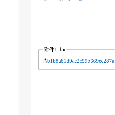
附件1.doc
b1b8a81d9ae2c59b669ee287a