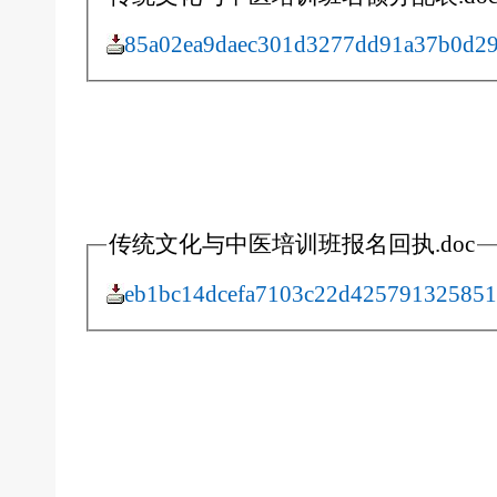
85a02ea9daec301d3277dd91a37b0d29
传统文化与中医培训班报名回执.doc
eb1bc14dcefa7103c22d425791325851