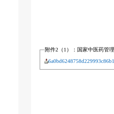
附件2（1）：国家中医药管理局
6a0bd6248758d229993c86b1