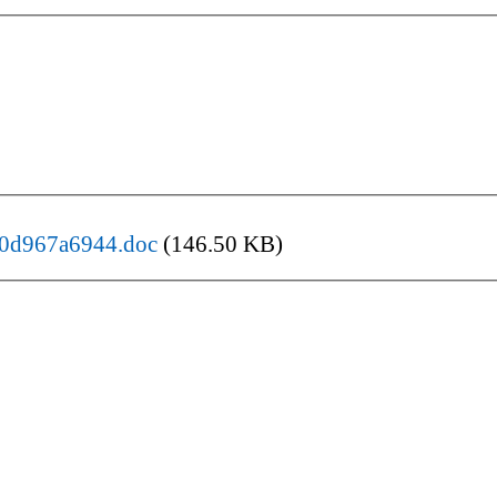
0d967a6944.doc
(146.50 KB)
国