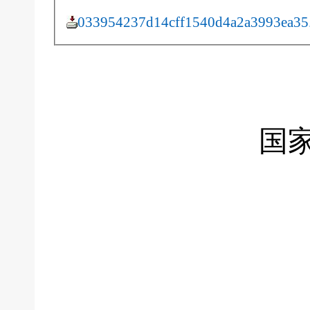
033954237d14cff1540d4a2a3993ea35
国