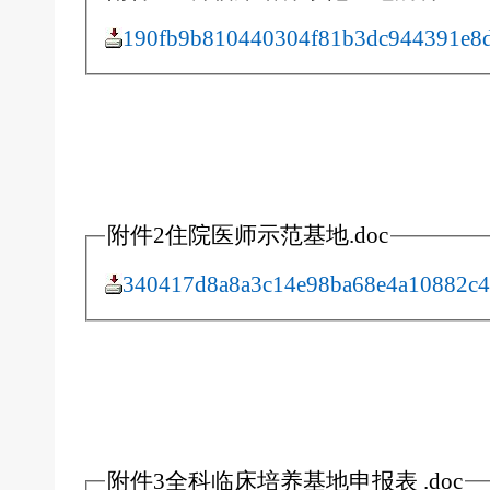
190fb9b810440304f81b3dc944391e8d
附件2住院医师示范基地.doc
340417d8a8a3c14e98ba68e4a10882c4
附件3全科临床培养基地申报表 .doc