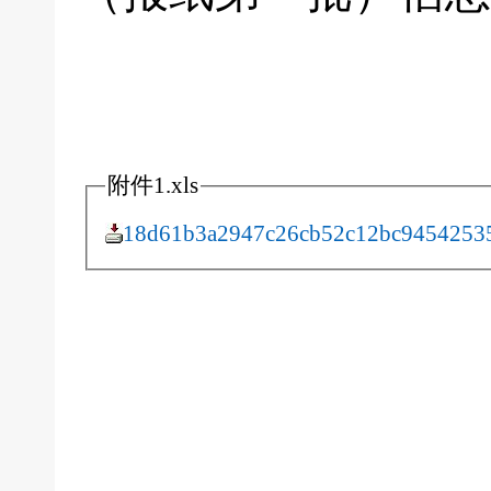
附件1.xls
18d61b3a2947c26cb52c12bc94542535